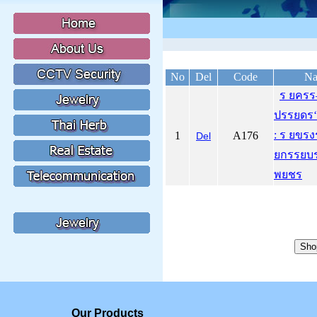
No
Del
Code
Na
ร ยคร
ปรรยด
: ร ยขร
1
A176
Del
ยกรรยบ
พยชร
Our Products