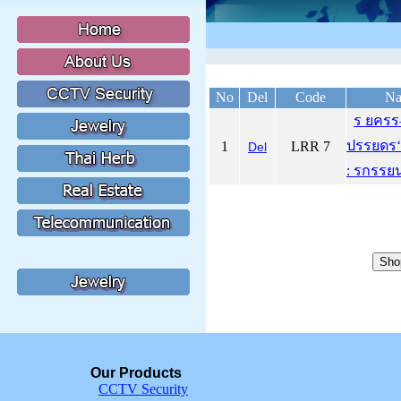
No
Del
Code
Na
ร ยคร
ปรรยด
1
LRR 7
Del
: รกรรย
Our Products
CCTV Security