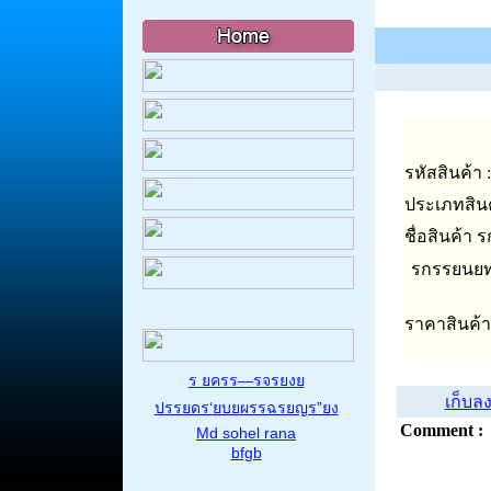
รหัสสินค้า
ประเภทสินค
ชื่อสินค้า
รกรรยนย
ราคาสินค้า
ร ยครร—รจรยงย
เก็บล
ปรรยดร‘ยบยผรรฉรยญร”ยง
Comment :
Md sohel rana
bfgb