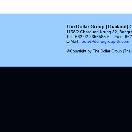
The Dollar Group (Thailand) C
1158/2 Charouen Krung 32, Bangr
Tel : 662 02 2356585-6 Fax : 66
E-Mail :
pote@dollargroup-th.com
@Copyright by The Dollar Group (Thail