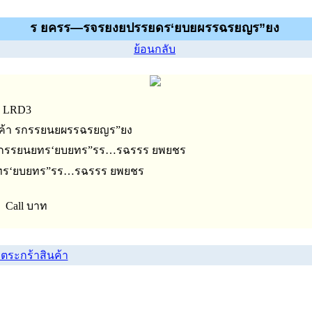
ร ยครร—รจรยงยปรรยดร‘ยบยผรรฉรยญร”ยง
ย้อนกลับ
 : LRD3
้า รกรรยนยผรรฉรยญร”ยง
 รกรรยนยทร‘ยบยทร”รร…รฉรรร ยพยชร
ทร‘ยบยทร”รร…รฉรรร ยพยชร
 Call บาท
งตระกร้าสินค้า