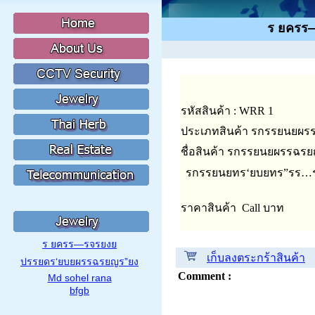
ร ยครร
รหัสสินค้า : WRR 1
ประเภทสินค้า รกรรยนยผร
ชื่อสินค้า รกรรยนยผรรฉร
รกรรยนยทร‘ยบยทร”รร…ร
ราคาสินค้า Call บาท
ร ยครร—รจรยงย
เก็บลงตระกร้าสินค้า
ปรรยดร‘ยบยผรรฉรยญร”ยง
Comment :
Md sohel rana
bfgb