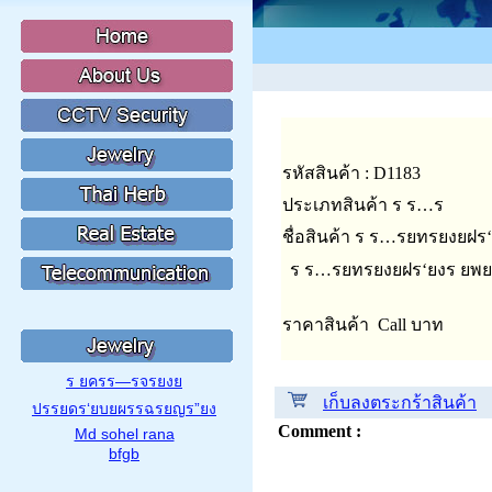
รหัสสินค้า : D1183
ประเภทสินค้า ร ร…ร
ชื่อสินค้า ร ร…รยทรยงยฝร
ร ร…รยทรยงยฝร‘ยงร ยพย
ราคาสินค้า Call บาท
ร ยครร—รจรยงย
เก็บลงตระกร้าสินค้า
ปรรยดร‘ยบยผรรฉรยญร”ยง
Comment :
Md sohel rana
bfgb