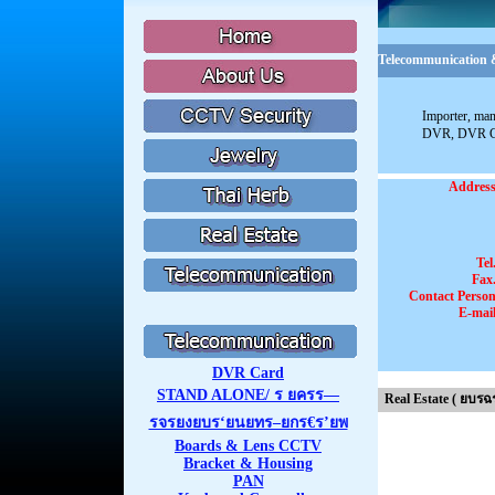
Telecommunication &
Importer, man
DVR, DVR Cap
Addres
Tel
Fax
Contact Perso
E-mai
DVR Card
STAND ALONE/ ร ยครร—
Real Estate ( ยบร
รจรยงยบร‘ยนยทร–ยกร€ร’ยพ
Boards & Lens CCTV
Bracket & Housing
PAN