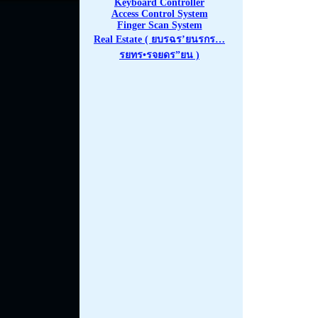
Keyboard Controller
Access Control System
Finger Scan System
Real Estate ( ยบรฉร’ยนรกร…
รยทร•รจยดร”ยน )