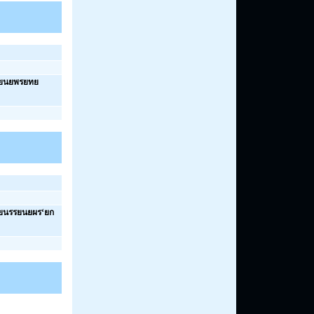
นยนยพรยทย
ยนรรยนยผร‘ยก