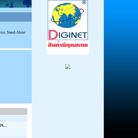
vice, Stand-Alone
ยปร…