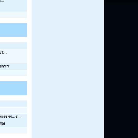
…ร—
ยปร…
ยกร’ร
ยงรร รร…ร—
นรฌ